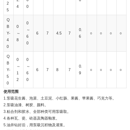
2
4
0
5
Q
0
B
0
～
0.
Y-
～
6
7
4.5
7
○
○
○
○
6
6
4
8
0
0
Q
0
0
B
～
～
0.
Y-
6
7
8
7
○
○
○
○
1
6
9
5
2
0
0
使用范围
1.泵吸花生酱、泡菜、土豆泥、小红肠、果酱、苹果酱、巧克力等。
2.泵吸油漆、树胶、颜料。
3.粘合剂和胶水、全部种类可用泵吸取。
4.各种瓦、瓷、砖器及陶器釉浆。
5.油井钻好后，用泵吸沉积物及灌浆。