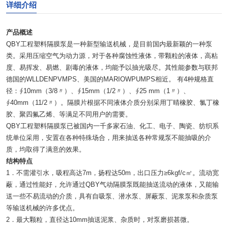
详细介绍
产品概述
QBY工程塑料隔膜泵是一种新型输送机械，是目前国内最新颖的一种泵
类。采用压缩空气为动力源，对于各种腐蚀性液体，带颗粒的液体，高粘
度、易挥发、易燃、剧毒的液体，均能予以抽光吸尽。其性能参数与联邦
德国的WLLDENPVMPS、美国的MARIOWPUMPS相近。 有4种规格直
径：∮10mm（3/8〃）、∮15mm（1/2〃）、∮25 mm（1〃）、
∮40mm（11/2〃）。隔膜片根据不同液体介质分别采用丁晴橡胶、氯丁橡
胶、聚四氟乙烯、等满足不同用户的需要。
QBY工程塑料隔膜泵已被国内一千多家石油、化工、电子、陶瓷、纺织系
统单位采用，安置在各种特殊场合，用来抽送各种常规泵不能抽吸的介
质，均取得了满意的效果。
结构特点
1．不需灌引水，吸程高达7m，扬程达50m，出口压力≥6kgf/c㎡。流动宽
蔽，通过性能好，允许通过QBY气动隔膜泵既能抽送流动的液体，又能输
送一些不易流动的介质，具有自吸泵、潜水泵、屏蔽泵、泥浆泵和杂质泵
等输送机械的许多优点。
2．最大颗粒，直径达10mm抽送泥浆、杂质时，对泵磨损甚微。