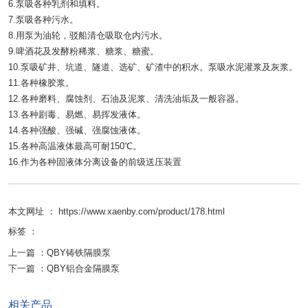
6.泵吸各种乳剂和填料。
7.泵吸各种污水。
8.用泵为油轮，驳船清仓吸取仓内污水。
9.啤酒花及发酵粉稀浆、糖浆、糖蜜。
10.泵吸矿井、坑道、隧道、选矿、矿渣中的积水。泵吸水泥灌浆及灰浆。
11.各种橡胶浆。
12.各种磨料、腐蚀剂、石油及泥浆、清洗油垢及一般容器。
13.各种剧毒、易燃、易挥发液体。
14.各种强酸、强碱、强腐蚀液体。
15.各种高温液体最高可耐150℃。
16.作为各种固液体分离设备的前级送压装置
本文网址 ： https://www.xaenby.com/product/178.html
标签 ：
上一篇 ：
QBY铸铁隔膜泵
下一篇 ：
QBY铝合金隔膜泵
相关产品