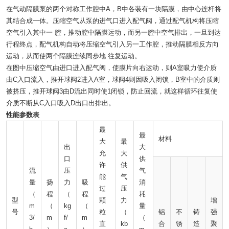
在气动隔膜泵的两个对称工作腔中A，B中各装有一块隔膜，由中心连杆将
其结合成一体。压缩空气从泵的进气口进入配气阀，通过配气机构将压缩
空气引入其中一 腔，推动腔中隔膜运动，而另一腔中空气排出，一旦到达
行程终点，配气机构自动将压缩空气引入另一工作腔，推动隔膜相反方向
运动，从而使两个隔膜连续同步地 往复运动。
在图中压缩空气由进口进入配气阀，使膜片向右运动，则A室吸力使介质
由C入口流入，推开球阀2进入A室，球阀4则因吸入闭锁，B室中的介质则
被挤压，推开球阀3由D流出同时使1闭锁，防止回流，就这样循环往复使
介质不断从C入口吸入D出口出排出。
性能参数表
最
最
材料
大
最
出
大
允
大
口
供
许
供
流
压
气
能
气
量
扬
力
吸
消
过
压
（
程
（
程
耗
型
颗
力
增
m
（
kg
（
量
号
粒
（
铝
不
铸
强
3/
m
f/
m
（
直
kb
合
锈
造
聚