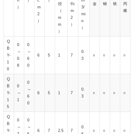
h
）
c
）
m
径
f/c
金
钢
铁
丙
）
m
3/
（
m
烯
2
mi
m
2
）
n
m
）
）
）
Q
0
0
B
～
～
0.
Y-
6
5
1
7
○
○
○
○
0.
6
3
1
8
0
0
Q
0
B
0
～
0.
Y-
～
6
5
1
7
○
○
○
○
6
3
1
1
0
5
Q
0
0
B
～
～
0.
Y-
6
7
2.5
7
○
○
○
○
2.
6
6