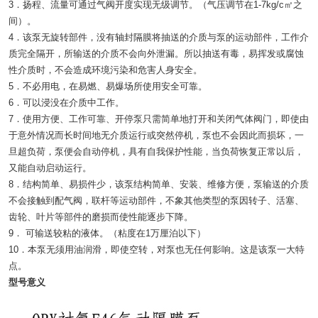
3．扬程、流量可通过气阀开度实现无级调节。（气压调节在1-7kg/c㎡之
间）。
4．该泵无旋转部件，没有轴封隔膜将抽送的介质与泵的运动部件，工作介
质完全隔开，所输送的介质不会向外泄漏。所以抽送有毒，易挥发或腐蚀
性介质时，不会造成环境污染和危害人身安全。
5．不必用电，在易燃、易爆场所使用安全可靠。
6．可以浸没在介质中工作。
7．使用方便、工作可靠、开停泵只需简单地打开和关闭气体阀门，即使由
于意外情况而长时间地无介质运行或突然停机，泵也不会因此而损坏，一
旦超负荷，泵便会自动停机，具有自我保护性能，当负荷恢复正常以后，
又能自动启动运行。
8．结构简单、易损件少，该泵结构简单、安装、维修方便，泵输送的介质
不会接触到配气阀，联杆等运动部件，不象其他类型的泵因转子、活塞、
齿轮、叶片等部件的磨损而使性能逐步下降。
9． 可输送较粘的液体。（粘度在1万厘泊以下）
10．本泵无须用油润滑，即使空转，对泵也无任何影响。这是该泵一大特
点。
型号意义