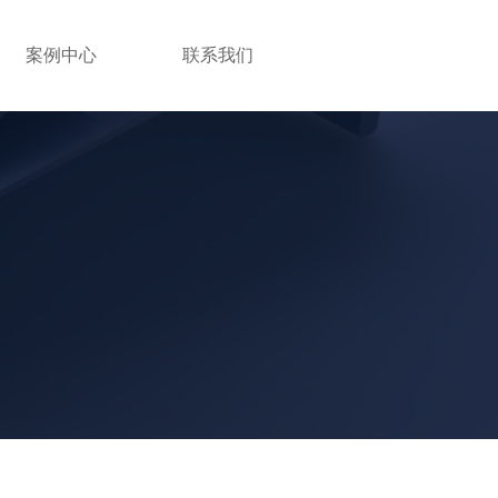
案例中心
联系我们