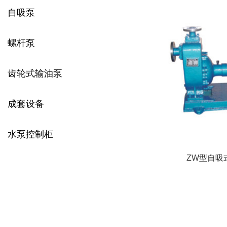
自吸泵
螺杆泵
齿轮式输油泵
成套设备
水泵控制柜
ZW型自吸