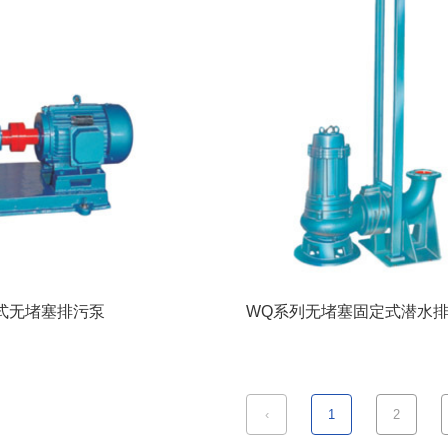
式无堵塞排污泵
WQ系列无堵塞固定式潜水
‹
1
2