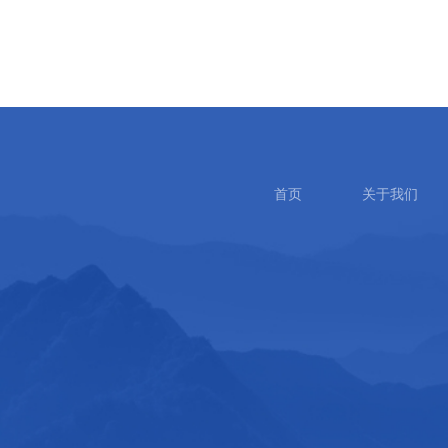
首页
关于我们