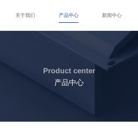
关于我们
产品中心
新闻中心
Product center
产品中心