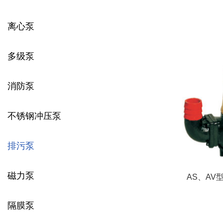
离心泵
多级泵
消防泵
不锈钢冲压泵
排污泵
磁力泵
AS、AV
隔膜泵